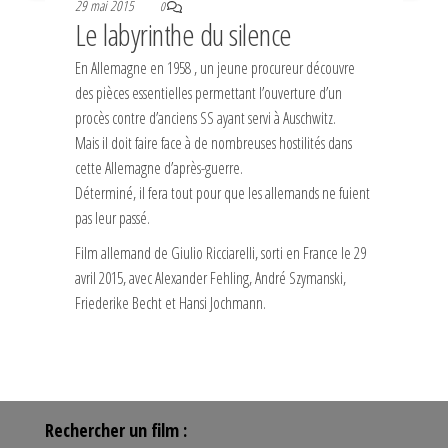
29 mai 2015
0
Le labyrinthe du silence
En Allemagne en 1958 , un jeune procureur découvre
des pièces essentielles permettant l’ouverture d’un
procès contre d’anciens SS ayant servi à Auschwitz.
Mais il doit faire face à de nombreuses hostilités dans
cette Allemagne d’après-guerre.
Déterminé, il fera tout pour que les allemands ne fuient
pas leur passé.
Film allemand de Giulio Ricciarelli, sorti en France le 29
avril 2015, avec Alexander Fehling, André Szymanski,
Friederike Becht et Hansi Jochmann.
Rechercher un film :