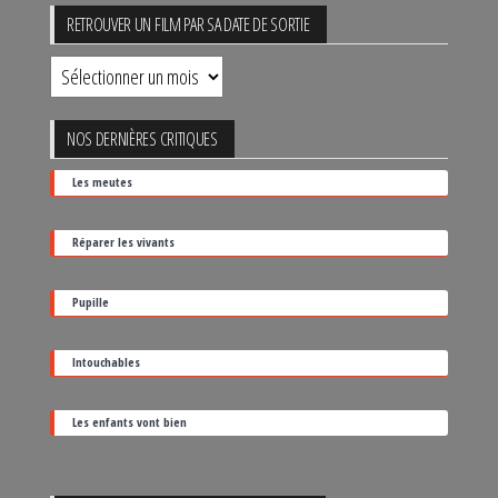
RETROUVER UN FILM PAR SA DATE DE SORTIE
Retrouver
un
film
NOS DERNIÈRES CRITIQUES
par
Les meutes
sa
date
Réparer les vivants
de
sortie
Pupille
Intouchables
Les enfants vont bien